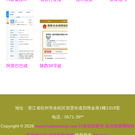
双轨并行
告 深度之
CPU、人工
高送转龙头
雅森科技获
操作系统关
智能服务器
蓄势待发，
融资赋能医
山飞渡，大
与软硬件协
通信技术开
疗，英伟达
道笃行
同并进，通
发构筑新增
借力人工智
信技术开新
长极
能剑指无人
局
驾驶
阿里巴巴成
陕西39字超
立注册资本
长公司名引
5亿元全资
热议 网友
子公司，聚
盛赞“最大
焦计算机软
气最直白的
地址：浙江省杭州市余杭区崇贤街道四维金座1幢1319室
硬件领域
公司名”
电话：0571-39**
Copyright © 2026
www.huishewang.com
计算机软硬件
杭州海擎网络科