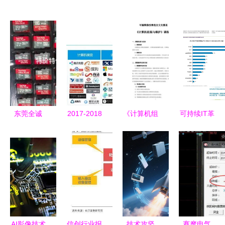
东莞全诚
2017-2018
《计算机组
可持续IT革
深耕数据存
年人工智能
装与维护》
命 为何绿
储与安全，
产业链分析
课程标准
色通信技术
引领通信技
报告 机械
软硬件结合
的时机已到
术创新
设备与计算
的系统化教
机软硬件的
学实施方案
深度融合
AI影像技术
信创行业报
技术攻坚
赛摩电气