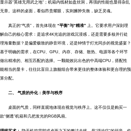
显示器“英雄无用武之地”；机箱内线材如盘丝洞，再强的性能也显得杂乱
无章。这样的桌面，看似昂贵耀眼，实则臃肿失衡，缺乏灵魂。
真正的“气质”，首先体现在
“平衡”与“精准”
上。它要求用户深刻理
解自己的核心需求：是追求4K光追的游戏沉浸感，还是需要多核并行处
理海量数据？是偏爱极致的静音环境，还是钟情于灯光同步的视觉盛宴？
基于明确的需求，在CPU、GPU、内存、存储、散热、电源等各个环节
做出精准的、相互匹配的选择。一颗能效比出色的中高端CPU，搭配性
能相当的显卡，往往比盲目上旗舰组合带来更佳的整体体验和更合理的预
算分配。
二、 气质的外化：美学与秩序
桌面的气质，同样直观地体现在视觉与秩序上。这不仅仅是购买一
款“侧透”机箱和几把发光的RGB风扇。
理线艺术：
隐于机箱背部或桌面之下的整洁走线，是“强迫症”的福音，也