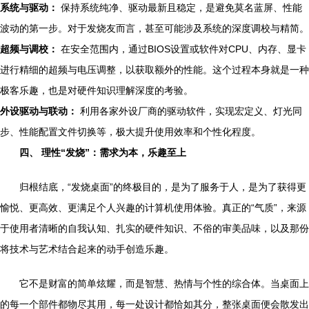
系统与驱动：
保持系统纯净、驱动最新且稳定，是避免莫名蓝屏、性能
波动的第一步。对于发烧友而言，甚至可能涉及系统的深度调校与精简。
超频与调校：
在安全范围内，通过BIOS设置或软件对CPU、内存、显卡
进行精细的超频与电压调整，以获取额外的性能。这个过程本身就是一种
极客乐趣，也是对硬件知识理解深度的考验。
外设驱动与联动：
利用各家外设厂商的驱动软件，实现宏定义、灯光同
步、性能配置文件切换等，极大提升使用效率和个性化程度。
四、 理性“发烧”：需求为本，乐趣至上
归根结底，“发烧桌面”的终极目的，是为了服务于人，是为了获得更
愉悦、更高效、更满足个人兴趣的计算机使用体验。真正的“气质”，来源
于使用者清晰的自我认知、扎实的硬件知识、不俗的审美品味，以及那份
将技术与艺术结合起来的动手创造乐趣。
它不是财富的简单炫耀，而是智慧、热情与个性的综合体。当桌面上
的每一个部件都物尽其用，每一处设计都恰如其分，整张桌面便会散发出