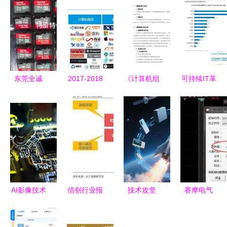
东莞全诚
2017-2018
《计算机组
可持续IT革
深耕数据存
年人工智能
装与维护》
命 为何绿
储与安全，
产业链分析
课程标准
色通信技术
引领通信技
报告 机械
软硬件结合
的时机已到
术创新
设备与计算
的系统化教
机软硬件的
学实施方案
深度融合
AI影像技术
信创行业报
技术攻坚
赛摩电气
双轨并行
告 深度之
CPU、人工
高送转龙头
雅森科技获
操作系统关
智能服务器
蓄势待发，