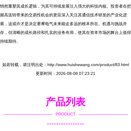
悄然重塑其成长逻辑，为其可持续发展注入强大的科技内核。投资者在把
握高送转带来的交易性机会的更应深入关注其通信技术研发的产业化进
展，这或许才是决定赛摩电气未来能走多远的根本所在。机遇与挑战并
存，但清晰的成长路径和扎实的业务布局，使其在资本市场的舞台上值得
持续期待。
如若转载，请注明出处：http://www.huishewang.com/product/83.html
更新时间：2026-08-08 07:23:21
产品列表
PRODUCT
----------------