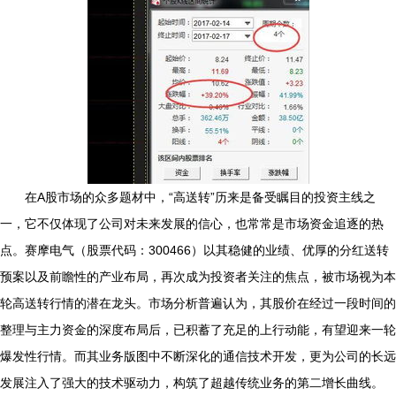
在A股市场的众多题材中，“高送转”历来是备受瞩目的投资主线之
一，它不仅体现了公司对未来发展的信心，也常常是市场资金追逐的热
点。赛摩电气（股票代码：300466）以其稳健的业绩、优厚的分红送转
预案以及前瞻性的产业布局，再次成为投资者关注的焦点，被市场视为本
轮高送转行情的潜在龙头。市场分析普遍认为，其股价在经过一段时间的
整理与主力资金的深度布局后，已积蓄了充足的上行动能，有望迎来一轮
爆发性行情。而其业务版图中不断深化的通信技术开发，更为公司的长远
发展注入了强大的技术驱动力，构筑了超越传统业务的第二增长曲线。