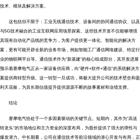
技术、模块及解决方案。
这包括但不限于：工业无线通信技术、设备间的协同通信协议、以及
与5G技术融合的工业互联网应用场景探索。这些技术开发不仅能够增强
其现有自动化产品线的竞争力，为客户提供更一体化、智能化的解决方
案，更有可能开辟全新的业务市场，例如智能工厂通信网络建设、特定行
业的物联网平台等。通信技术作为“新基建”的核心组成部分，其开发进展
预示着赛摩电气正从一家设备供应商，向“硬件+软件+通信”的系统解决方
案提供商转型升级。这一转型一旦成功，将极大提升公司的技术壁垒和盈
利天花板，为其长期估值提升提供源源不断的故事素材和业绩支撑。
结论
赛摩电气恰处于一个多因素驱动的关键节点。短期内，其作为“高送
转龙头”的市场地位和主力资金的深度布局，为股价提供了强大的弹性与
爆发潜力。中长期看，公司在通信技术等前沿领域的潜心开发与布局，正